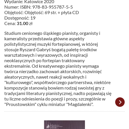
Wydanie: Katowice 2020
Numer: ISBN: 978-83-955787-5-5
Objętość: Objętość: 69 str. + płyta CD
Dostępność: 19
Cena:
31.00
zł
Studium cenionego śląskiego pianisty, organisty i
kameralisty przedstawia główne aspekty
polistylistycznej muzyki fortepianowej, w której
stosuje Ryszard Gabryś bogatą paletę środków
warsztatowych i wyrazowych, od inspiracji
neoklasycznych po fortepian traktowany
ekstremalnie. Od kreatywnego pianisty wymaga
twórca nierzadko zachowań aktorskich, rozwinięć
aleatorycznych, nawet reakcji wokalnych i
"kulturowego", współtwórczego partnerstwa, niektóre
kompozycje stanowią bowiem rodzaj swoistej gry z
tradycjami literatury pianistycznej, nadto pojawiają się
tu liczne odniesienia do poezji i prozy, szczególnie w
"Proustowskim" cyklu miniatur "Magdalenki".