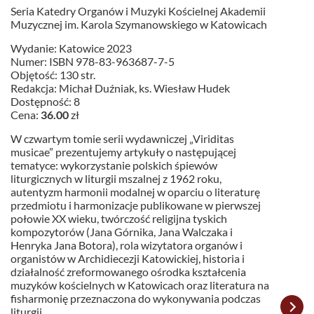
Seria Katedry Organów i Muzyki Kościelnej Akademii
Muzycznej im. Karola Szymanowskiego w Katowicach
Wydanie: Katowice 2023
Numer: ISBN 978-83-963687-7-5
Objętość: 130 str.
Redakcja: Michał Duźniak, ks. Wiesław Hudek
Dostępność: 8
Cena:
36.00
zł
W czwartym tomie serii wydawniczej „Viriditas
musicae” prezentujemy artykuły o następującej
tematyce: wykorzystanie polskich śpiewów
liturgicznych w liturgii mszalnej z 1962 roku,
autentyzm harmonii modalnej w oparciu o literaturę
przedmiotu i harmonizacje publikowane w pierwszej
połowie XX wieku, twórczość religijna tyskich
kompozytorów (Jana Górnika, Jana Walczaka i
Henryka Jana Botora), rola wizytatora organów i
organistów w Archidiecezji Katowickiej, historia i
działalność zreformowanego ośrodka kształcenia
muzyków kościelnych w Katowicach oraz literatura na
fisharmonię przeznaczona do wykonywania podczas
liturgii.