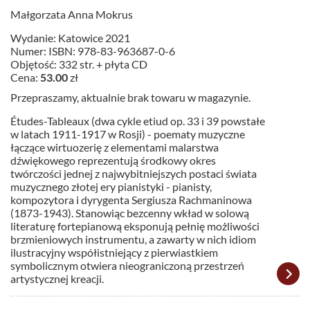
Małgorzata Anna Mokrus
Wydanie: Katowice 2021
Numer: ISBN: 978-83-963687-0-6
Objętość: 332 str. + płyta CD
Cena:
53.00
zł
Przepraszamy, aktualnie brak towaru w magazynie.
Études-Tableaux (dwa cykle etiud op. 33 i 39 powstałe
w latach 1911-1917 w Rosji) - poematy muzyczne
łączące wirtuozerię z elementami malarstwa
dźwiękowego reprezentują środkowy okres
twórczości jednej z najwybitniejszych postaci świata
muzycznego złotej ery pianistyki - pianisty,
kompozytora i dyrygenta Sergiusza Rachmaninowa
(1873-1943). Stanowiąc bezcenny wkład w solową
literaturę fortepianową eksponują pełnię możliwości
brzmieniowych instrumentu, a zawarty w nich idiom
ilustracyjny współistniejący z pierwiastkiem
symbolicznym otwiera nieograniczoną przestrzeń
artystycznej kreacji.