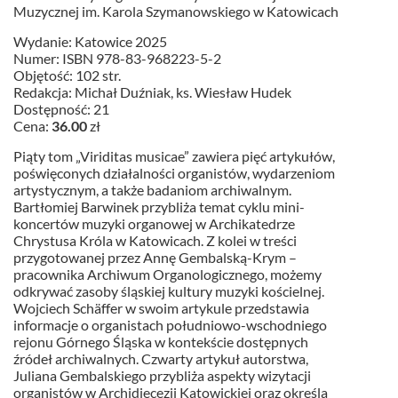
Muzycznej im. Karola Szymanowskiego w Katowicach
Wydanie: Katowice 2025
Numer: ISBN 978-83-968223-5-2
Objętość: 102 str.
Redakcja: Michał Duźniak, ks. Wiesław Hudek
Dostępność: 21
Cena:
36.00
zł
Piąty tom „Viriditas musicae” zawiera pięć artykułów,
poświęconych działalności organistów, wydarzeniom
artystycznym, a także badaniom archiwalnym.
Bartłomiej Barwinek przybliża temat cyklu mini-
koncertów muzyki organowej w Archikatedrze
Chrystusa Króla w Katowicach. Z kolei w treści
przygotowanej przez Annę Gembalską-Krym –
pracownika Archiwum Organologicznego, możemy
odkrywać zasoby śląskiej kultury muzyki kościelnej.
Wojciech Schäffer w swoim artykule przedstawia
informacje o organistach południowo-wschodniego
rejonu Górnego Śląska w kontekście dostępnych
źródeł archiwalnych. Czwarty artykuł autorstwa,
Juliana Gembalskiego przybliża aspekty wizytacji
organistów w Archidiecezji Katowickiej oraz określa