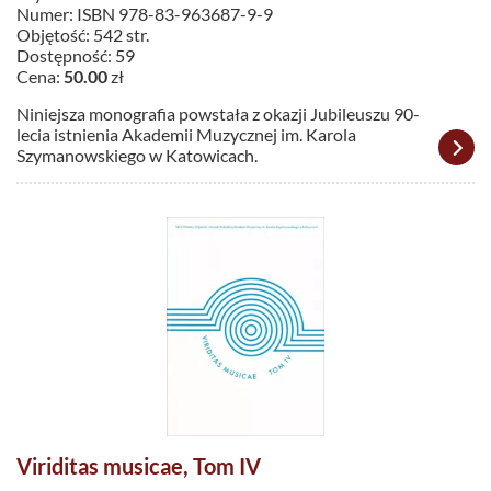
Numer: ISBN 978-83-963687-9-9
Objętość: 542 str.
Dostępność: 59
Cena:
50.00
zł
Niniejsza monografia powstała z okazji Jubileuszu 90-
lecia istnienia Akademii Muzycznej im. Karola
Szymanowskiego w Katowicach.
Viriditas musicae, Tom IV