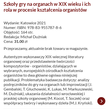
Szkoły gry na organach w XIX wieku i ich
rola w procesie kształcenia organistów
Wydanie: Katowice 2021
Numer: ISBN: 978-83-955787-8-6
Objętość: 164 str.
Redakcja: Michał Duźniak
Cena:
31.00
zł
Przepraszamy, aktualnie brak towaru w magazynie.
Autentyzm wykonawczy XIX-wiecznej literatury
organowej oraz przedstawienie twórczości
kompozytorów - organistów, działających w
wybranych, europejskich ośrodkach kształcenia
organistów to dwa główne ogniwa niniejszej
publikacji. Problematyka badawcza dotyczy: analizy
podręczników do gry na organach lub improwizacji (J.
Gembalski, T. Głuchowski, K. Lukas, M. Markuszewski,
M. Duźniak), ukazania działalności wrocławskiej i
praskiej szkoły organowej (M. Kocot, T. Soczek) oraz
współpracy twórcy i wykonawcy dzieła (M.J. Kryński).