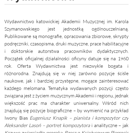
Wydawnictwo katowickiej Akademii Muzycznej im. Karola
Szymanowskiego jest jednostką ogólnouczelnianą.
Publikowane są monografie, opracowania zbiorowe, skrypty
podręczniki, czasopisma, druki muzyczne, prace habilitacyjne
i doktorskie autorstwa pracowników dydaktycznych.
Początek oficjalnej działalności oficyny datuje się na 1960
rok. Oferta Wydawnictwa jest niezwykle bogata i
różnorodna. Znajdują się w niej zarówno pozycje ściśle
naukowe, jak i bardziej przystępne, mogące zainteresować
każdego melomana. Tematyka wydawanych pozycji często
związana jest z życiem muzycznym Akademii i regionu, jednak
większość prac ma charakter uniwersalny. Wśród nich
znajdują się pozycje biograficzne – by wymienić na przykład
Iwony Bias
Eugeniusz Knapik – pianista i kompozytor czy
Aleksander Lasoń – portret kompozytora
i analityczne – jak
Krzywe zwierciadło proroka. Rzecz o Księżycowym
Pierrocie