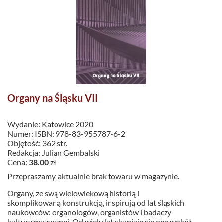
Organy na Śląsku VII
Wydanie: Katowice 2020
Numer: ISBN: 978-83-955787-6-2
Objętość: 362 str.
Redakcja: Julian Gembalski
Cena:
38.00
zł
Przepraszamy, aktualnie brak towaru w magazynie.
Organy, ze swą wielowiekową historią i
skomplikowaną konstrukcją, inspirują od lat śląskich
naukowców: organologów, organistów i badaczy
kultury muzycznej. Od wielu lat skupiają się one wokół