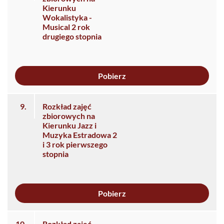
Kierunku
Wokalistyka -
Musical 2 rok
drugiego stopnia
Pobierz
9.
Rozkład zajęć
zbiorowych na
Kierunku Jazz i
Muzyka Estradowa 2
i 3 rok pierwszego
stopnia
Pobierz
10.
Rozkład zajęć