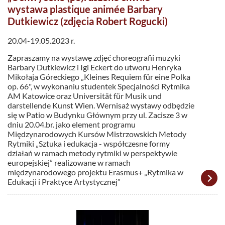
wystawa plastique animée Barbary
Dutkiewicz (zdjęcia Robert Rogucki)
20.04-19.05.2023 r.
Zapraszamy na wystawę zdjęć choreografii muzyki
Barbary Dutkiewicz i Igi Eckert do utworu Henryka
Mikołaja Góreckiego „Kleines Requiem für eine Polka
op. 66", w wykonaniu studentek Specjalności Rytmika
AM Katowice oraz Universität für Musik und
darstellende Kunst Wien. Wernisaż wystawy odbędzie
się w Patio w Budynku Głównym przy ul. Zacisze 3 w
dniu 20.04.br. jako element programu
Międzynarodowych Kursów Mistrzowskich Metody
Rytmiki „Sztuka i edukacja - współczesne formy
działań w ramach metody rytmiki w perspektywie
europejskiej” realizowane w ramach
międzynarodowego projektu Erasmus+ „Rytmika w
Edukacji i Praktyce Artystycznej”