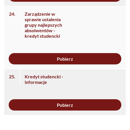
24.
Zarządzenie w
sprawie ustalenia
grupy najlepszych
absolwentów -
kredyt studencki
Pobierz
25.
Kredyt studencki -
informacje
Pobierz