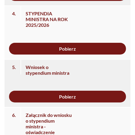
4.
STYPENDIA
MINISTRA NA ROK
2025/2026
Pobierz
5.
Wniosek o
stypendium ministra
Pobierz
6.
Załącznik do wniosku
o stypendium
ministra -
oświadczenie