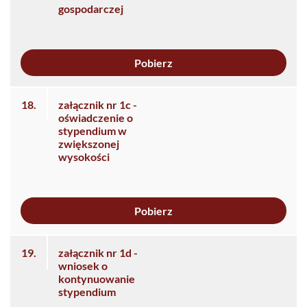
gospodarczej
Pobierz
18.
załącznik nr 1c -
oświadczenie o
stypendium w
zwiększonej
wysokości
Pobierz
19.
załącznik nr 1d -
wniosek o
kontynuowanie
stypendium