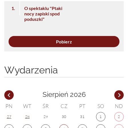
1.
O spektaklu "Ptaki
nocy zapiski spod
poduszki"
Pobierz
Wydarzenia
Sierpień 2026
PN
WT
ŚR
CZ
PT
SO
ND
27
28
29
30
31
1
2