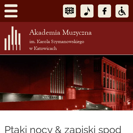
Akademia Muzyczna
im. Karola Szymanowskiego
w Katowicach
Treść
podstrony
Ptaki nocy & zapiski spod