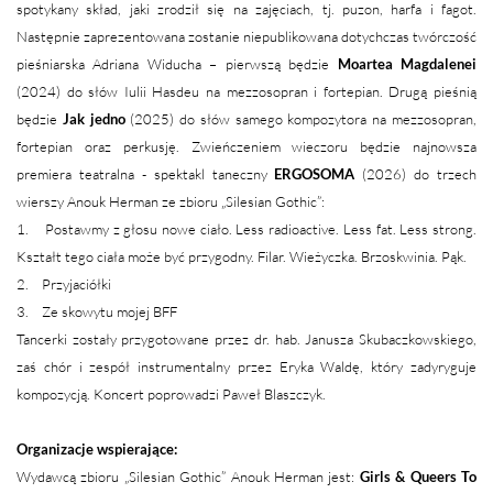
spotykany skład, jaki zrodził się na zajęciach, tj. puzon, harfa i fagot.
Następnie zaprezentowana zostanie niepublikowana dotychczas twórczość
pieśniarska Adriana Widucha – pierwszą będzie
Moartea Magdalenei
(2024) do słów Iulii Hasdeu na mezzosopran i fortepian. Drugą pieśnią
będzie
Jak jedno
(2025) do słów samego kompozytora na mezzosopran,
fortepian oraz perkusję. Zwieńczeniem wieczoru będzie najnowsza
premiera teatralna - spektakl taneczny
ERGOSOMA
(2026) do trzech
wierszy Anouk Herman ze zbioru „Silesian Gothic”:
1. Postawmy z głosu nowe ciało. Less radioactive. Less fat. Less strong.
Kształt tego ciała może być przygodny. Filar. Wieżyczka. Brzoskwinia. Pąk.
2. Przyjaciółki
3. Ze skowytu mojej BFF
Tancerki zostały przygotowane przez dr. hab. Janusza Skubaczkowskiego,
zaś chór i zespół instrumentalny przez Eryka Waldę, który zadyryguje
kompozycją. Koncert poprowadzi Paweł Blaszczyk.
Organizacje wspierające:
Wydawcą zbioru „Silesian Gothic” Anouk Herman jest:
Girls & Queers To