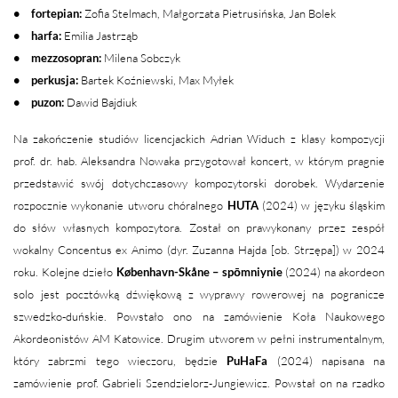
• fortepian:
Zofia Stelmach, Małgorzata Pietrusińska, Jan Bolek
• harfa:
Emilia Jastrząb
• mezzosopran:
Milena Sobczyk
• perkusja:
Bartek Koźniewski, Max Myłek
• puzon:
Dawid Bajdiuk
Na zakończenie studiów licencjackich Adrian Widuch z klasy kompozycji
prof. dr. hab. Aleksandra Nowaka przygotował koncert, w którym pragnie
przedstawić swój dotychczasowy kompozytorski dorobek. Wydarzenie
rozpocznie wykonanie utworu chóralnego
HUTA
(2024) w języku śląskim
do słów własnych kompozytora. Został on prawykonany przez zespół
wokalny Concentus ex Animo (dyr. Zuzanna Hajda [ob. Strzępa]) w 2024
roku. Kolejne dzieło
København-Skåne – spōmniynie
(2024) na akordeon
solo jest pocztówką dźwiękową z wyprawy rowerowej na pogranicze
szwedzko-duńskie. Powstało ono na zamówienie Koła Naukowego
Akordeonistów AM Katowice. Drugim utworem w pełni instrumentalnym,
który zabrzmi tego wieczoru, będzie
PuHaFa
(2024) napisana na
zamówienie prof. Gabrieli Szendzielorz-Jungiewicz. Powstał on na rzadko