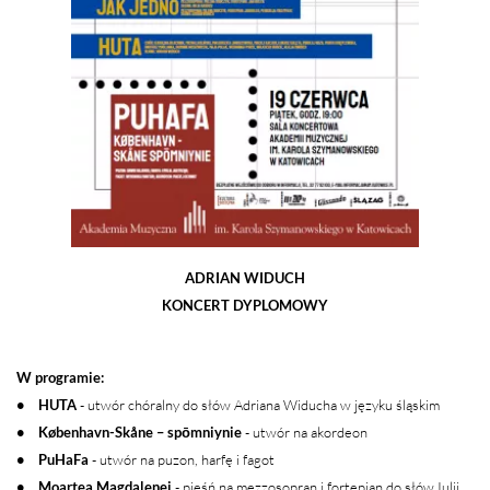
ADRIAN WIDUCH
KONCERT DYPLOMOWY
W programie:
• HUTA
- utwór chóralny do słów Adriana Widucha w języku śląskim
• København-Skåne – spōmniynie
- utwór na akordeon
• PuHaFa
- utwór na puzon, harfę i fagot
• Moartea Magdalenei
- pieśń na mezzosopran i fortepian do słów Iulii