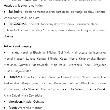
Hasdeu w języku rumuńskim
• Jak jedno
- pieśń na mezzosopran, fortepian i perkusję do słów Adriana
Widucha w języku polskim
• ERGOSOMA
- spektakl taneczny do słów Anouk Herman ze zbioru
„Silesia Gothic” na chór, dwa fortepiany, dwa zestawy perkusyjne, akordeon
i taśmę
Artyści wykonujący:
• chór:
Karolina Błachnia, Michał Goliński, Małgorzata Janiszewska,
Maciej Kaczor, Łukasz Kaleta, Mikołaj Koza, Marta Kręplewska, Bartek
Maślanka, Dominik Niedźwiecki, Maja Polak, Weronika Pyrek, Wojciech
Rusek, Alicja Świder
• taniec:
Nikola Brzezińska, Zuzanna Chmielewska, Nicola Gremplica,
Aleksandra Kasprzycka, Karina Kazarjan, Alona Khnykina, Sylwia
Klonowska. Julia Staszek, Oliwia Sychowska, Julia Wanik, Joanna Wolak,
Alicja Zajdel, Maja Zawadzka
• akordeon:
Maciej Ochwat
• fagot:
Weronika Mantur