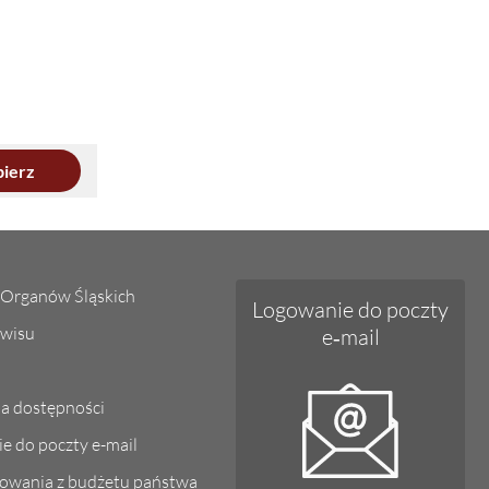
ierz
Organów Śląskich
Logowanie do poczty
wisu
e‑mail
ja dostępności
e do poczty e-mail
owania z budżetu państwa