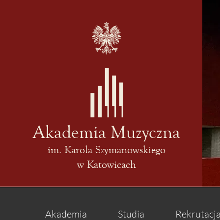
Akademia Muzyczna
im. Karola Szymanowskiego
w Katowicach
Akademia
Studia
Rekrutacj