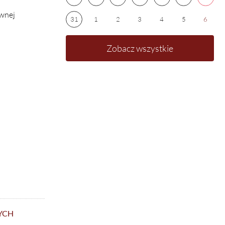
wnej
31
1
2
3
4
5
6
Zobacz wszystkie
YCH