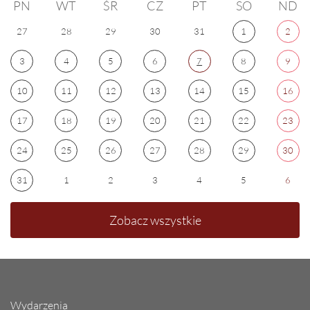
PN
WT
ŚR
CZ
PT
SO
ND
27
28
29
30
31
1
2
3
4
5
6
7
8
9
10
11
12
13
14
15
16
17
18
19
20
21
22
23
24
25
26
27
28
29
30
31
1
2
3
4
5
6
Zobacz wszystkie
Wydarzenia