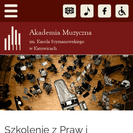
Akademia Muzyczna
im. Karola Szymanowskiego
w Katowicach
Treść
podstrony
Szkolenie z Praw i