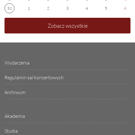
31
1
2
3
4
5
6
Zobacz wszystkie
Wydarzenia
Regulamin sal koncertowych
Archiwum
Akademia
Studia