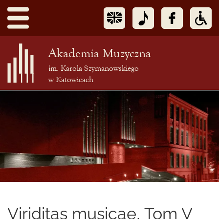
Akademia Muzyczna
im. Karola Szymanowskiego
w Katowicach
Treść
podstrony
Viriditas musicae, Tom V