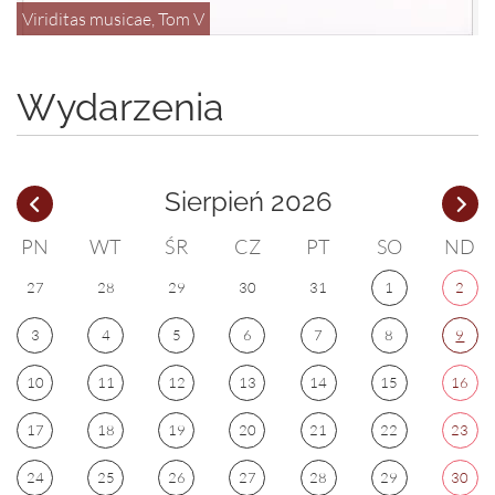
Viriditas musicae, Tom V
Wydarzenia
Sierpień 2026
PN
WT
ŚR
CZ
PT
SO
ND
27
28
29
30
31
1
2
3
4
5
6
7
8
9
10
11
12
13
14
15
16
17
18
19
20
21
22
23
24
25
26
27
28
29
30