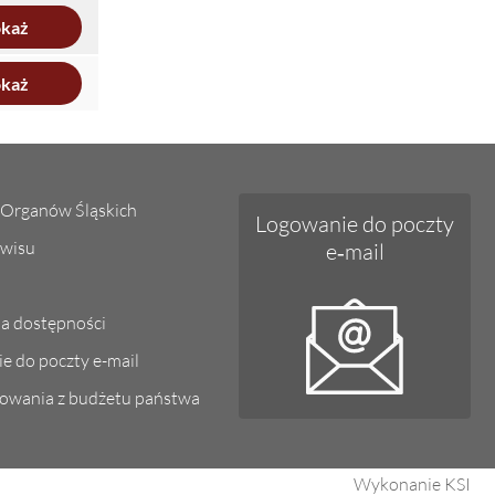
każ
każ
Organów Śląskich
Logowanie do poczty
wisu
e‑mail
ja dostępności
e do poczty e-mail
owania z budżetu państwa
Wykonanie KSI