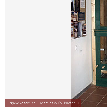
Organy kościoła św. Marcina w Ćwiklicach - 3