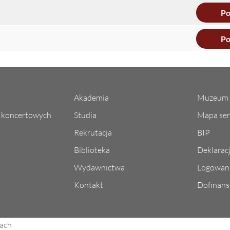
Po
Po
Akademia
Muzeum 
l koncertowych
Studia
Mapa ser
Rekrutacja
BIP
Biblioteka
Deklarac
Wydawnictwa
Logowani
Kontakt
Dofinans
ach