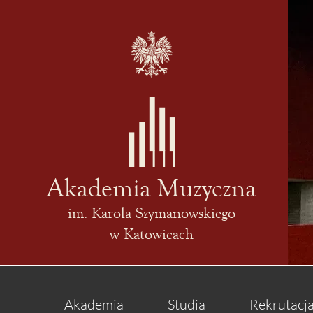
Akademia Muzyczna
im. Karola Szymanowskiego
w Katowicach
Akademia
Studia
Rekrutacj