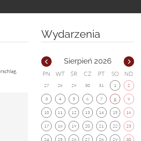
Wydarzenia
Sierpień 2026
rschlag,
PN
WT
ŚR
CZ
PT
SO
ND
27
28
29
30
31
1
2
3
4
5
6
7
8
9
10
11
12
13
14
15
16
17
18
19
20
21
22
23
24
25
26
27
28
29
30