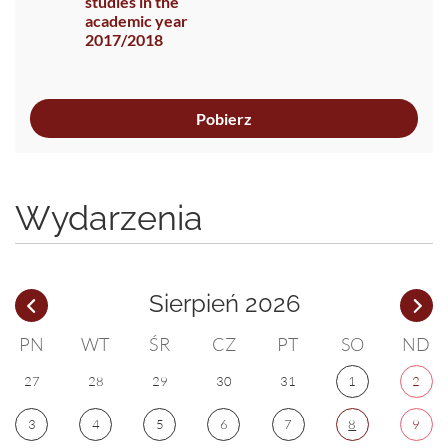
studies in the
academic year
2017/2018
Pobierz
Wydarzenia
Sierpień 2026
PN
WT
ŚR
CZ
PT
SO
ND
27
28
29
30
31
1
2
3
4
5
6
7
8
9