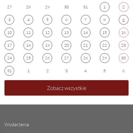
27
28
29
30
31
1
2
3
4
5
6
7
8
9
10
11
12
13
14
15
16
17
18
19
20
21
22
23
24
25
26
27
28
29
30
31
1
2
3
4
5
6
Zobacz wszystkie
Wydarzenia