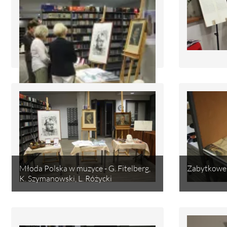
Młoda Polska w muzyce - G. Fitelberg,
Zabytkowe 
K. Szymanowski, L. Różycki