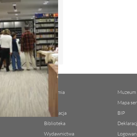
Akademia
Muzeum 
l koncertowych
Studia
Mapa ser
Rekrutacja
BIP
Biblioteka
Deklarac
Wydawnictwa
Logowani