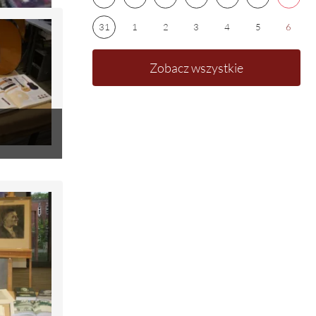
31
1
2
3
4
5
6
Zobacz wszystkie