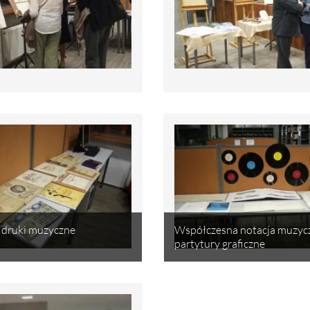
druki muzyczne
Współczesna notacja muzyc
partytury graficzne