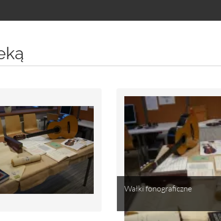
eką
Wałki fonograficzne