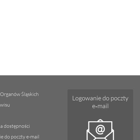
Organów Śląskich
Logowanie do poczty
wisu
e‑mail
ja dostępności
e do poczty e-mail