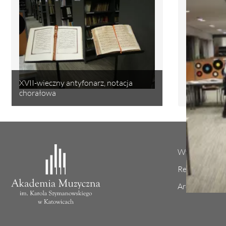
XVII-wieczny antyfonarz, notacja
chorałowa
Wydarzenia
Regulamin sa
Archiwum