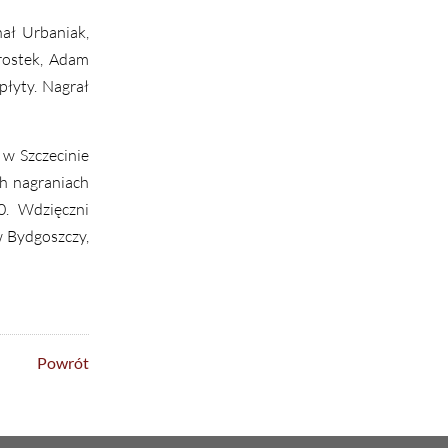
hał Urbaniak,
rostek, Adam
płyty. Nagrał
 w Szczecinie
ch nagraniach
0. Wdzięczni
 Bydgoszczy,
Powrót