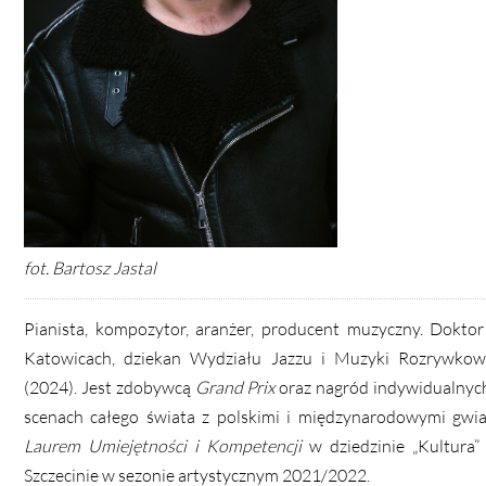
fot. Bartosz Jastal
Pianista, kompozytor, aranżer, producent muzyczny. Dokto
Katowicach, dziekan Wydziału Jazzu i Muzyki Rozrywk
(2024).
Jest zdobywcą
Grand Prix
oraz nagród indywidualnych
scenach całego świata z polskimi i międzynarodowymi gwi
Laurem Umiejętności i Kompetencji
w dziedzinie „Kultura”
Szczecinie w sezonie artystycznym 2021/2022.