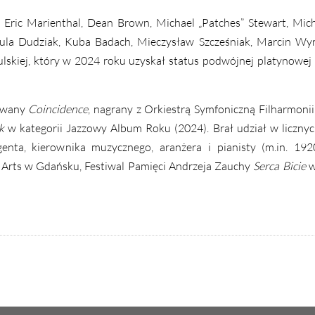
, Eric Marienthal, Dean Brown, Michael „Patches” Stewart, Mic
zula Dudziak, Kuba Badach, Mieczysław Szcześniak, Marcin Wy
lskiej, który w 2024 roku uzyskał status podwójnej platynowej 
łowany
Coincidence
, nagrany z Orkiestrą Symfoniczną Filharmonii
k
w kategorii Jazzowy Album Roku (2024).
Brał udział w liczny
enta, kierownika muzycznego, aranżera i pianisty (m.in. 192
f Arts w Gdańsku, Festiwal Pamięci Andrzeja Zauchy
Serca Bicie
w