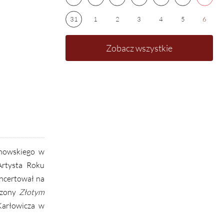
31
1
2
3
4
5
6
Zobacz wszystkie
anowskiego w
rtysta Roku
ncertował na
czony
Złotym
Karłowicza w