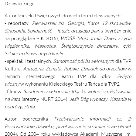
Dziewięckiego.
Autor ścieżek dźwiękowych do wielu form telewizyjnych:
- reportaży:
Pierwiastek zła
,
Georgia
,
Karol
,
12 skrawków
,
Sinusoida
,
Solidarność – ludzie drugiego planu
(wyróżnienie
na przeglądzie PiK 2015),
WOŚP
,
Moja armia
,
Dzień z życia
więziennika
,
Maskotka
,
Świętokrzyskie dinozaury
, cykl
Szlakiem drewnianych kaplic
- spektakli teatralnych:
Samotność pól bawełnianych
dla TVP
Kultura,
Antygona
,
Zemsta
,
Robale
,
Dziadek do orzechów
w
ramach Internetowego Teatru TVP dla Szkół,
Święto
wiosny
w wykonaniu Kieleckiego Teatru Tańca dla TVP2
- filmów:
Sandomierz w koronie
,
Idąc ku wolnośsci
,
Polowanie
na kata
(srebrny NURT 2014),
Jeśli Bóg wybaczy
,
Kazania w
podróży
,
Stuła
Autor podręcznika
Przetwarzanie informacji cz. 2:
Przetwarzanie dźwięku, przetwarzanie strumieniowe
(WSiP,
2004). Od 2004 roku wykładowca Akademii Muzycznej im.