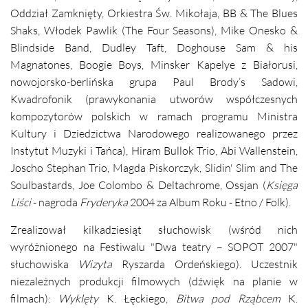
Oddział Zamknięty, Orkiestra Św. Mikołaja, BB & The Blues
Shaks, Włodek Pawlik (The Four Seasons), Mike Onesko &
Blindside Band, Dudley Taft, Doghouse Sam & his
Magnatones, Boogie Boys, Minsker Kapelye z Białorusi,
nowojorsko-berlińska grupa Paul Brody’s Sadowi,
Kwadrofonik (prawykonania utworów współczesnych
kompozytorów polskich w ramach programu Ministra
Kultury i Dziedzictwa Narodowego realizowanego przez
Instytut Muzyki i Tańca), Hiram Bullok Trio, Abi Wallenstein,
Joscho Stephan Trio, Magda Piskorczyk, Slidin' Slim and The
Soulbastards, Joe Colombo & Deltachrome, Ossjan (
Księga
Liści
- nagroda
Fryderyka
2004 za Album Roku - Etno / Folk).
Zrealizował kilkadziesiąt słuchowisk (wśród nich
wyróżnionego na Festiwalu "Dwa teatry – SOPOT 2007"
słuchowiska
Wizyta
Ryszarda Ordeńskiego). Uczestnik
niezależnych produkcji filmowych (dźwięk na planie w
filmach):
Wyklęty
K. Łęckiego,
Bitwa pod Rząbcem
K.