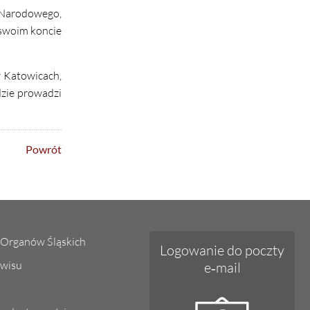
a Narodowego,
 swoim koncie
w Katowicach,
dzie prowadzi
Powrót
Organów Śląskich
Logowanie do poczty
wisu
e‑mail