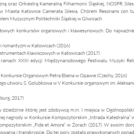
zną oraz Orkiestrą Kameralną Filharmonii Śląskiej, NOSPR, Sil
w Miasta Katowice Camerata Silesia, Chórem Resonans con tut
łem Muzycznym Politechniki Śląskiej w Gliwicach.
odowych konkursów organowych i klawesynowych. Do najważniej
i romantyzm w Katowicach (2016)
instrumentach klawiszowych w Katowicach (2017)
mach XXXI edycji Międzynarodowego Festiwalu Muzyki Religi
 XIX Konkursie Organowym Petra Ebena w Opawie (Czechy, 2016)
ryjnego utworu S. Golubkowa w V Konkursie organowym im. Aleksa
burg, 2017)
 dziedzinie której jest zdobywcą m.in. I miejsca w Ogólnopols
nej nagrody w Konkursie Kompozytorskim „Intrada Katedralna” 
Kompozytorskim „Fide et Amore” w Żorach (2017). W swoim dor
acowania i transkrypcje. Do tej pory zostało prawykonanych pon