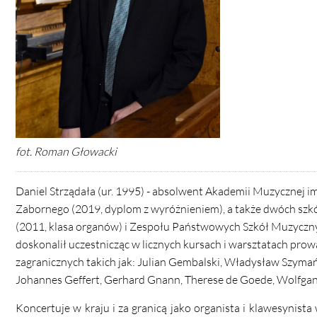
fot. Roman Głowacki
Daniel Strządała (ur. 1995) - absolwent Akademii Muzycznej 
Zabornego (2019, dyplom z wyróżnieniem), a także dwóch szkół
(2011, klasa organów) i Zespołu Państwowych Szkół Muzycznyc
doskonalił uczestnicząc w licznych kursach i warsztatach pro
zagranicznych takich jak: Julian Gembalski, Władysław Szymańs
Johannes Geffert, Gerhard Gnann, Therese de Goede, Wolfgang
Koncertuje w kraju i za granicą jako organista i klawesynista