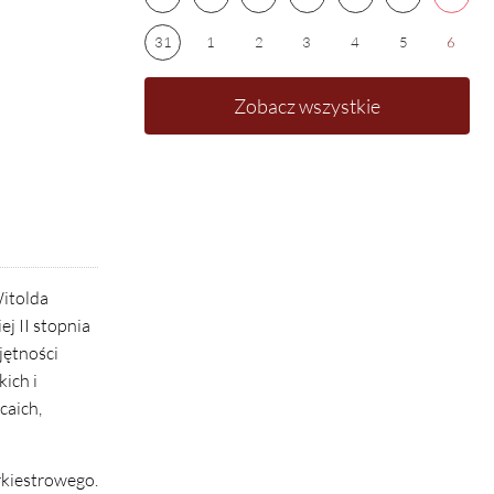
31
1
2
3
4
5
6
Zobacz wszystkie
Witolda
j II stopnia
jętności
ich i
caich,
rkiestrowego.