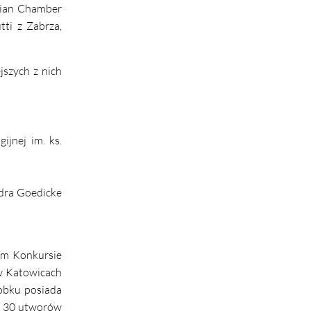
esian Chamber
ti z Zabrza,
szych z nich
jnej im. ks.
ndra Goedicke
kim Konkursie
w Katowicach
obku posiada
ad 30 utworów