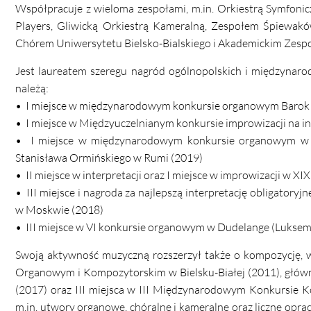
Współpracuje z wieloma zespołami, m.in. Orkiestrą Symfonic
Players, Gliwicką Orkiestrą Kameralną, Zespołem Śpiewakó
Chórem Uniwersytetu Bielsko-Bialskiego i Akademickim Zespo
Jest laureatem szeregu nagród ogólnopolskich i międzynar
należą:
• I miejsce w międzynarodowym konkursie organowym Barok 
• I miejsce w Międzyuczelnianym konkursie improwizacji na 
• I miejsce w międzynarodowym konkursie organowym w ra
Stanisława Ormińskiego w Rumi (2019)
• II miejsce w interpretacji oraz I miejsce w improwizacji w
• III miejsce i nagroda za najlepszą interpretację obligato
w Moskwie (2018)
• III miejsce w VI konkursie organowym w Dudelange (Luksem
Swoją aktywność muzyczną rozszerzył także o kompozycję, w
Organowym i Kompozytorskim w Bielsku-Białej (2011), głów
(2017) oraz III miejsca w III Międzynarodowym Konkursie 
m.in. utwory organowe, chóralne i kameralne oraz liczne opr