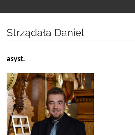
Treść
podstrony
Strządała Daniel
asyst.