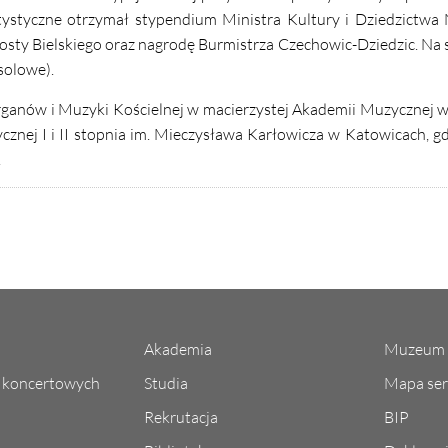
artystyczne otrzymał stypendium Ministra Kultury i Dziedzictw
osty Bielskiego oraz nagrodę Burmistrza Czechowic-Dziedzic. Na
solowe).
rganów i Muzyki Kościelnej w macierzystej Akademii Muzycznej 
znej I i II stopnia im. Mieczysława Karłowicza w Katowicach, g
.
Akademia
Muzeum 
l koncertowych
Studia
Mapa ser
Rekrutacja
BIP