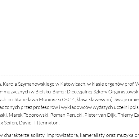
im. Karola Szymanowskiego w Katowicach, w klasie organów prof. 
 muzycznych w Bielsku-Białej: Diecezjalnej Szkoły Organistowskie
h im. Stanisława Moniuszki (2014, klasa klawesynu). Swoje umie
wadzonych przez profesorów i wykładowców wyższych uczelni polsk
ki, Marek Toporowski, Roman Perucki, Pieter van Dijk, Thierry Es
 Seifen, David Titterington.
 w charakterze solisty, improwizatora, kameralisty oraz muzyka o