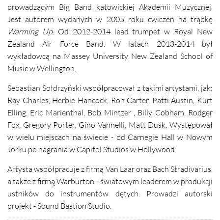
prowadzącym Big Band katowickiej Akademii Muzycznej.
Jest autorem wydanych w 2005 roku ćwiczeń na trąbkę
Warming Up
. Od 2012-2014 lead trumpet w Royal New
Zealand Air Force Band. W latach 2013-2014 był
wykładowcą na Massey University New Zealand School of
Music w Wellington.
Sebastian Sołdrzyński współpracował z takimi artystami, jak:
Ray Charles, Herbie Hancock, Ron Carter, Patti Austin, Kurt
Elling, Eric Marienthal, Bob Mintzer , Billy Cobham, Rodger
Fox, Gregory Porter, Gino Vannelli, Matt Dusk. Występował
w wielu miejscach na świecie - od Carnegie Hall w Nowym
Jorku po nagrania w Capitol Studios w Hollywood.
Artysta współpracuje z firmą Van Laar oraz Bach Stradivarius,
a także z firmą Warburton - światowym leaderem w produkcji
ustników do instrumentów dętych. Prowadzi autorski
projekt - Sound Bastion Studio.