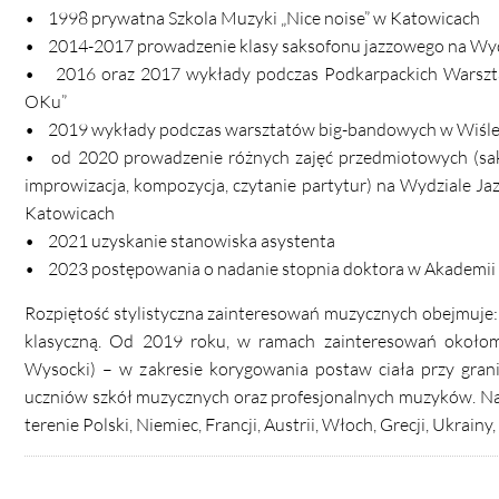
• 1998 prywatna Szkola Muzyki „Nice noise” w Katowicach
• 2014-2017 prowadzenie klasy saksofonu jazzowego na Wyd
• 2016 oraz 2017 wykłady podczas Podkarpackich Warsztat
OKu”
• 2019 wykłady podczas warsztatów big-bandowych w Wiśl
• od 2020 prowadzenie różnych zajęć przedmiotowych (saks
improwizacja, kompozycja, czytanie partytur) na Wydziale 
Katowicach
• 2021 uzyskanie stanowiska asystenta
• 2023 postępowania o nadanie stopnia doktora w Akademii
Rozpiętość stylistyczna zainteresowań muzycznych obejmuje: ja
klasyczną. Od 2019 roku, w ramach zainteresowań około
Wysocki) – w zakresie korygowania postaw ciała przy gran
uczniów szkół muzycznych oraz profesjonalnych muzyków. Na 
terenie Polski, Niemiec, Francji, Austrii, Włoch, Grecji, Ukrainy