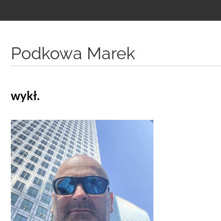
Treść
podstrony
Podkowa Marek
wykł.