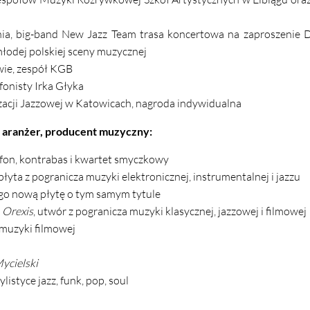
ia, big-band New Jazz Team trasa koncertowa na zaproszenie 
łodej polskiej sceny muzycznej
wie, zespół KGB
fonisty Irka Głyka
cji Jazzowej w Katowicach, nagroda indywidualna
 aranżer, producent muzyczny:
ofon, kontrabas i kwartet smyczkowy
łyta z pogranicza muzyki elektronicznej, instrumentalnej i jazzu
ego nową płytę o tym samym tytule
ę
Orexis
, utwór z pogranicza muzyki klasycznej, jazzowej i filmowej
 muzyki filmowej
cielski
listyce jazz, funk, pop, soul