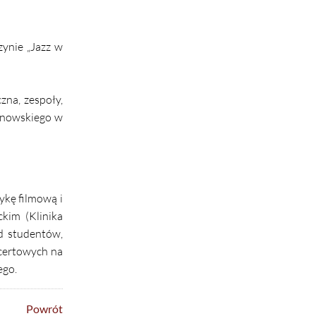
ynie „Jazz w
na, zespoły,
manowskiego w
ykę filmową i
kim (Klinika
d studentów,
ncertowych na
ego.
Powrót