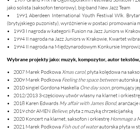
jako solista (saksofon tenorowy), big-band New Jazz Team
• 1991 Aberdeen International Youth Festival Wlk. Brytan
(brytyjskiego puzonisty), wyróżnienie w postaci promowania m
• 1993 I nagroda w kategorii Fusion na Jazz Juniors w Krako
• 1994 II nagroda na Jazz Juniors w Krakowie, Kwartet wibra
• 1994 II nagroda na Międzynarodowym Konkursie Improwiza
Wybrane projekty jako: muzyk, kompozytor, autor tekstów,
• 2007 Marek Podkowa
Xmas carol
, płyta kolędowa na saks
• 2009 Marek Podkowa
Feeling the space between
autorska p
• 2010 singiel Gordona Haskella
One day soon
, promujący j
• 2012/2013 3-częściowy utwór własny na klarnet i orkiestr
• 2018 Karen Edwards
My affair with James Bond
, aranżacje
• 2019 chór AMEN
Believe
, płyta z muzyką chrześcijańską
• 2020 Koncert na klarnet, saksofon i orkiestrę
Hommage a My
• 2021 Marek Podkowa
Fish out of water
autorska płyta w sty