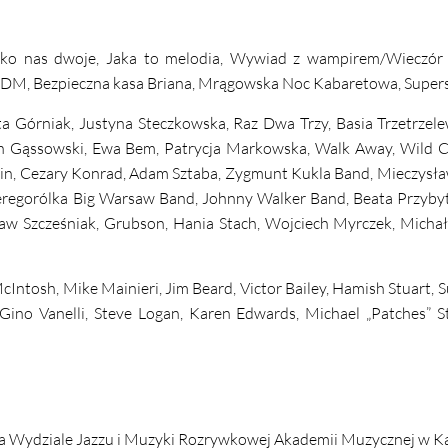
lko nas dwoje, Jaka to melodia, Wywiad z wampirem/Wieczór z
 MDM, Bezpieczna kasa Briana, Mrągowska Noc Kabaretowa, Supers
Górniak, Justyna Steczkowska, Raz Dwa Trzy, Basia Trzetrzele
h Gąssowski, Ewa Bem, Patrycja Markowska, Walk Away, Wild C
zin, Cezary Konrad, Adam Sztaba, Zygmunt Kukla Band, Mieczysła
eregorólka Big Warsaw Band, Johnny Walker Band, Beata Przyby
aw Szcześniak, Grubson, Hania Stach, Wojciech Myrczek, Michał
, Mike Mainieri, Jim Beard, Victor Bailey, Hamish Stuart, Su
, Gino Vanelli, Steve Logan, Karen Edwards, Michael „Patches” S
na Wydziale Jazzu i Muzyki Rozrywkowej Akademii Muzycznej w K