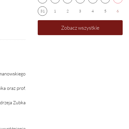
31
1
2
3
4
5
6
Zobacz wszystkie
ymanowskiego
ka oraz prof.
ndrzeja Zubka
z wyróżnienie