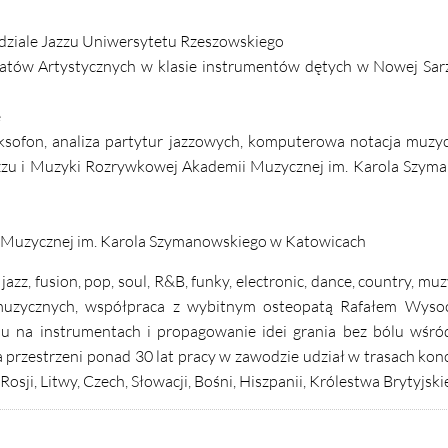
ziale Jazzu Uniwersytetu Rzeszowskiego
ów Artystycznych w klasie instrumentów dętych w Nowej Sarz
e
ofon, analiza partytur jazzowych, komputerowa notacja muzycz
Jazzu i Muzyki Rozrywkowej Akademii Muzycznej im. Karola Szy
 Muzycznej im. Karola Szymanowskiego w Katowicach
zz, fusion, pop, soul, R&B, funky, electronic, dance, country, muz
muzycznych, współpraca z wybitnym osteopatą Rafałem Wysoc
iu na instrumentach i propagowanie idei grania bez bólu wśró
przestrzeni ponad 30 lat pracy w zawodzie udział w trasach ko
, Rosji, Litwy, Czech, Słowacji, Bośni, Hiszpanii, Królestwa Brytyjski