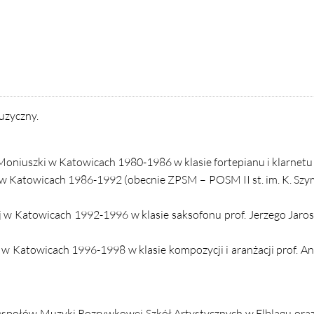
uzyczny.
niuszki w Katowicach 1980-1986 w klasie fortepianu i klarnetu
 Katowicach 1986-1992 (obecnie ZPSM – POSM II st. im. K. Sz
 Katowicach 1992-1996 w klasie saksofonu prof. Jerzego Jarosi
 Katowicach 1996-1998 w klasie kompozycji i aranżacji prof. A
espołów Muzyki Rozrywkowej Szkół Artystycznych w Elblągu ora