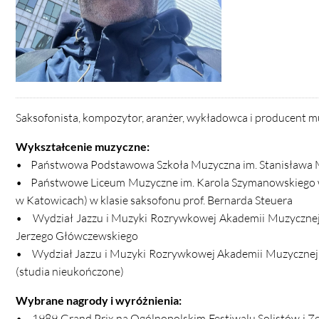
Saksofonista, kompozytor, aranżer, wykładowca i producent m
Wykształcenie muzyczne:
• Państwowa Podstawowa Szkoła Muzyczna im. Stanisława Mo
• Państwowe Liceum Muzyczne im. Karola Szymanowskiego w
w Katowicach) w klasie saksofonu prof. Bernarda Steuera
• Wydział Jazzu i Muzyki Rozrywkowej Akademii Muzycznej w
Jerzego Główczewskiego
• Wydział Jazzu i Muzyki Rozrywkowej Akademii Muzycznej w
(studia nieukończone)
Wybrane nagrody i wyróżnienia:
• 1989 Grand Prix na Ogólnopolskim Festiwalu Solistów i Z