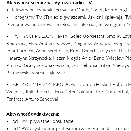
Aktywność sceniczna, płytowa, radio, TV:
• telewizyjne festiwale muzyczne (Opole, Sopot, Kołobrzeg)
• programy TV (Taniec z gwiazdami, Jak oni śpiewają, Ty
Przebojowa noc, Showtime, Rodzina jak z nut, To było grane,
• ARTYŚCI POLSCY: Kayah, Golec Uorkiestra, Smolik, Edyta 
Rodowicz, FNS, Andrzej Krzywy, Zbigniew Wodecki, Wojciec
minut projekt, Anna Serafińska, Kuba Badach, Krzysztof Herd
Katarzyna Skrzynecka, Nazar, Magda Anioł Band, Wiesław Pi
Prońko, Grażyna Łobaszewska, Jan Trebunia Tutka, Mieczysł
Brzozowski, Marcin Jajkiewicz
• ARTYŚCI MIĘDZYNARODOWI: Gordon Haskell, Robbie McIntosh
Weinert, Ralf Rickert, Hans Peter Salentin, Eric Marienthal
Fentress, Arturo Sandoval
Aktywność dydaktyczna:
• od 1992 prywatne konsultacje
• od 1997 asystowanie profesorom w Instytucie Jazzu oraz 