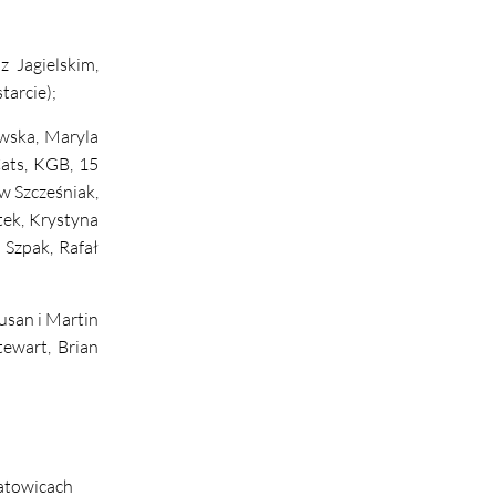
 Jagielskim,
tarcie);
wska, Maryla
ats, KGB, 15
w Szcześniak,
tek, Krystyna
 Szpak, Rafał
san i Martin
tewart, Brian
atowicach