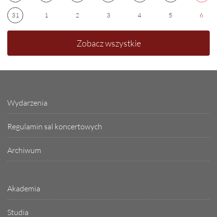
31
1
2
3
4
5
6
Zobacz wszystkie
Wydarzenia
Regulamin sal koncertowych
Archiwum
Akademia
Studia