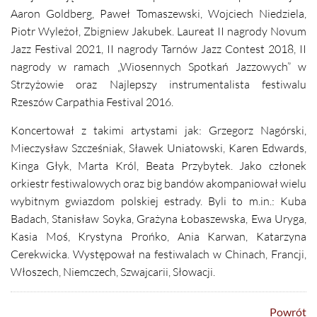
Aaron Goldberg, Paweł Tomaszewski, Wojciech Niedziela,
Piotr Wyleżoł, Zbigniew Jakubek. Laureat II nagrody Novum
Jazz Festival 2021, II nagrody Tarnów Jazz Contest 2018, II
nagrody w ramach „Wiosennych Spotkań Jazzowych” w
Strzyżowie oraz Najlepszy instrumentalista festiwalu
Rzeszów Carpathia Festival 2016.
Koncertował z takimi artystami jak: Grzegorz Nagórski,
Mieczysław Szcześniak, Sławek Uniatowski, Karen Edwards,
Kinga Głyk, Marta Król, Beata Przybytek. Jako członek
orkiestr festiwalowych oraz big bandów akompaniował wielu
wybitnym gwiazdom polskiej estrady. Byli to m.in.: Kuba
Badach, Stanisław Soyka, Grażyna Łobaszewska, Ewa Uryga,
Kasia Moś, Krystyna Prońko, Ania Karwan, Katarzyna
Cerekwicka. Występował na festiwalach w Chinach, Francji,
Włoszech, Niemczech, Szwajcarii, Słowacji.
Powrót