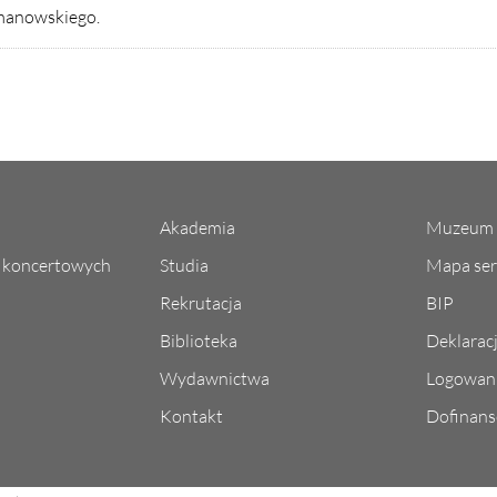
ymanowskiego.
Akademia
Muzeum 
l koncertowych
Studia
Mapa ser
Rekrutacja
BIP
Biblioteka
Deklarac
Wydawnictwa
Logowani
Kontakt
Dofinans