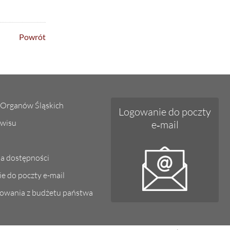
Powrót
Organów Śląskich
Logowanie do poczty
wisu
e‑mail
ja dostępności
e do poczty e-mail
owania z budżetu państwa