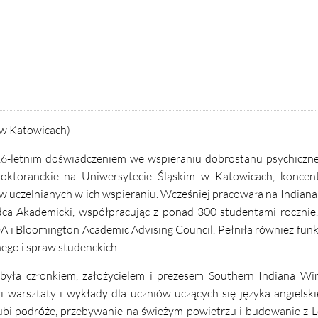
i w Katowicach)
 16-letnim doświadczeniem we wspieraniu dobrostanu psychiczn
oktoranckie na Uniwersytecie Śląskim w Katowicach, koncent
 uczelnianych w ich wspieraniu. Wcześniej pracowała na Indiana
ca Akademicki, współpracując z ponad 300 studentami rocznie.
 i Bloomington Academic Advising Council. Pełniła również fun
nego i spraw studenckich.
, była członkiem, założycielem i prezesem Southern Indiana W
 warsztaty i wykłady dla uczniów uczących się języka angielski
bi podróże, przebywanie na świeżym powietrzu i budowanie z L