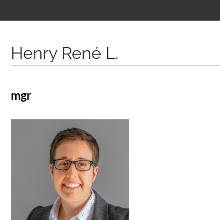
Treść
podstrony
Henry René L.
mgr