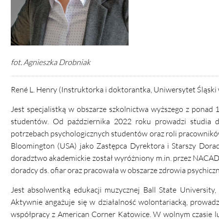
fot. Agnieszka Drobniak
René L. Henry (Instruktorka i doktorantka, Uniwersytet Śląsk
Jest specjalistką w obszarze szkolnictwa wyższego z ponad
studentów. Od października 2022 roku prowadzi studia d
potrzebach psychologicznych studentów oraz roli pracowników
Bloomington (USA) jako Zastępca Dyrektora i Starszy Dorad
doradztwo akademickie został wyróżniony m.in. przez NACADA
doradcy ds. ofiar oraz pracowała w obszarze zdrowia psychicz
Jest absolwentką edukacji muzycznej Ball State University
Aktywnie angażuje się w działalność wolontariacką, prowadzi
współpracy z American Corner Katowice. W wolnym czasie lu