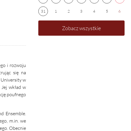
31
1
2
3
4
5
6
Zobacz wszystkie
ego i rozwoju
rując się na
 University w
 Jej wkład w
kcję poufnego
ind Ensemble.
ego, m.in. we
ego. Obecnie