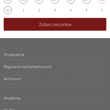
31
1
2
3
4
5
6
Zobacz wszystkie
Wydarzenia
Regulamin sal koncertowych
Archiwum
Akademia
Studia