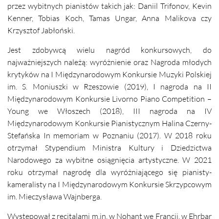
przez wybitnych pianistów takich jak: Daniil Trifonov, Kevin
Kenner, Tobias Koch, Tamas Ungar, Anna Malikova czy
Krzysztof Jabłoński.
Jest zdobywcą wielu nagród konkursowych, do
najważniejszych należą: wyróżnienie oraz Nagroda młodych
krytyków na I Międzynarodowym Konkursie Muzyki Polskiej
im. S. Moniuszki w Rzeszowie (2019), I nagroda na II
Międzynarodowym Konkursie Livorno Piano Competition –
Young we Włoszech (2018), III nagroda na IV
Międzynarodowym Konkursie Pianistycznym Halina Czerny-
Stefańska In memoriam w Poznaniu (2017). W 2018 roku
otrzymał Stypendium Ministra Kultury i Dziedzictwa
Narodowego za wybitne osiągnięcia artystyczne. W 2021
roku otrzymał nagrodę dla wyróżniającego się pianisty-
kameralisty na I Międzynarodowym Konkursie Skrzypcowym
im. Mieczysława Wajnberga.
Występował z recitalami m.in. w Nohant we Francji, w Ehrbar