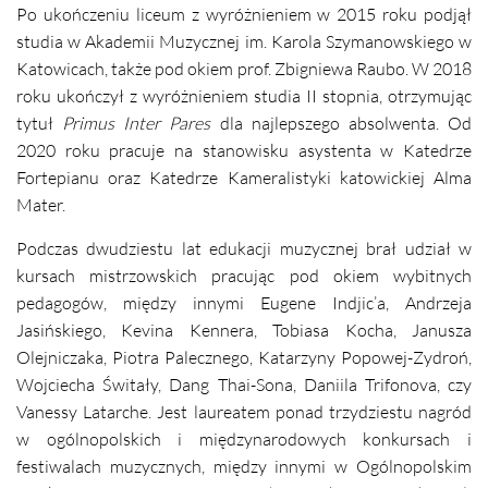
Po ukończeniu liceum z wyróżnieniem w 2015 roku podjął
studia w Akademii Muzycznej im. Karola Szymanowskiego w
Katowicach, także pod okiem prof. Zbigniewa Raubo. W 2018
roku ukończył z wyróżnieniem studia II stopnia, otrzymując
tytuł
Primus Inter Pares
dla najlepszego absolwenta. Od
2020 roku pracuje na stanowisku asystenta w Katedrze
Fortepianu oraz Katedrze Kameralistyki katowickiej Alma
Mater.
Podczas dwudziestu lat edukacji muzycznej brał udział w
kursach mistrzowskich pracując pod okiem wybitnych
pedagogów, między innymi Eugene Indjic’a, Andrzeja
Jasińskiego, Kevina Kennera, Tobiasa Kocha, Janusza
Olejniczaka, Piotra Palecznego, Katarzyny Popowej-Zydroń,
Wojciecha Świtały, Dang Thai-Sona, Daniila Trifonova, czy
Vanessy Latarche. Jest laureatem ponad trzydziestu nagród
w ogólnopolskich i międzynarodowych konkursach i
festiwalach muzycznych, między innymi w Ogólnopolskim