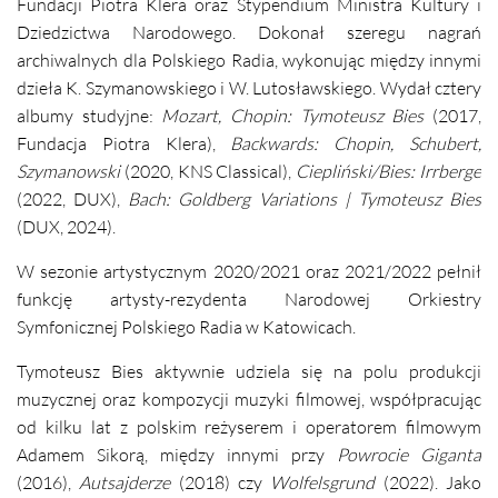
Fundacji Piotra Klera oraz Stypendium Ministra Kultury i
Dziedzictwa Narodowego.
Dokonał szeregu nagrań
archiwalnych dla Polskiego Radia, wykonując między innymi
dzieła K. Szymanowskiego i W. Lutosławskiego. Wydał cztery
albumy studyjne:
Mozart, Chopin: Tymoteusz Bies
(2017,
Fundacja Piotra Klera),
Backwards: Chopin, Schubert,
Szymanowski
(2020, KNS Classical),
Ciepliński/Bies: Irrberge
(2022, DUX),
Bach: Goldberg Variations | Tymoteusz Bies
(DUX, 2024).
W sezonie artystycznym 2020/2021 oraz 2021/2022 pełnił
funkcję artysty-rezydenta Narodowej Orkiestry
Symfonicznej Polskiego Radia w Katowicach.
Tymoteusz Bies aktywnie udziela się na polu produkcji
muzycznej oraz kompozycji muzyki filmowej, współpracując
od kilku lat z polskim reżyserem i operatorem filmowym
Adamem Sikorą, między innymi przy
Powrocie Giganta
(2016),
Autsajderze
(2018) czy
Wolfelsgrund
(2022). Jako