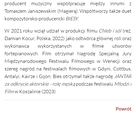
producent muzyczny współpracuje między innymi z
Tomaszem Janiszewskim (Magierą). Współtworzy także duet
kompozytorsko-producencki
BIESY
.
W 2021 roku wziął udział w produkcji filmu
Chleb i sól
(reż.
Damian Kocur, Polska, 2022) jako odtwórca głównej roli oraz
wykonawca wykorzystanych w filmie utworów
fortepianowych. Film otrzymał Nagrodę Specjalną Jury
Międzynarodowego Festiwalu Filmowego w Wenecji oraz
szereg nagród na festiwalach
filmowych w Gdyni, Cottbus,
Antalyi, Kairze i Gijon; Bies otrzymał także nagrodę
JANTAR
za odkrycie aktorskie - rolę męską
podczas festiwalu
Młodzi i
Film
w Koszalinie (2023).
Powrót