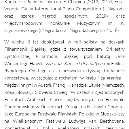
Konkursie Pianistycznym im. F. Chopina (2013, 2017), Friuli
Venezia Giulia International Piano Competition (I Nagroda
oraz szereg nagród specjalnych, 2018) oraz
Międzynarodowym Konkursie Muzycznym im.
K.
Szymanowskiego (I Nagroda oraz Nagroda Specjalna,
2018).
W wieku 8 lat debiutował w roli solisty na deskach
Filharmonii Śląskiej, gdzie z towarzyszeniem Orkiestry
Symfonicznej Filharmonii Śląskiej pod batutą Jana
Wincentego Hawela wykonał
Koncert dla małych rąk
Feliksa
Rybickiego. Od tego czasu prowadzi aktywną działalność
koncertową, występując z recitalami w kraju i za granicą -
między innymi w Austrii, Francji, Kanadzie, Litwie, Niemczech,
Rosji, Słowacji, Słowenii, Szwecji, Włoszech i Zjednoczonych
Emiratach Arabskich. Gościł między innymi na Festiwalu
Chopinowskim w Dusznikach-Zdroju, na Festiwalu Chopin i
Jego Europa, na Festiwalu Pianistyki Polskiej w Słupsku, czy
na Wielkanocnym Festiwalu Ludwiga van Beethovena.
Koncertował u boku większości polskich zespołów