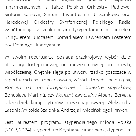
filharmonicznych, a także Polskiej Orkiestry Radiowej,
Sinfonii Varsovii, Sinfonii Iuventus im. J. Semkowa oraz
Narodowej Orkiestry Symfonicznej Polskiego Radia,
współpracując ze znakomitymi dyrygentami m.in.:
Lionelem
Bringuierem, Juozasem Domarkasem, Lawrencem Fosterem
czy Domingo Hindoyanem.
W swoim repertuarze posiada przekrojowy wybór dzieł
literatury fortepianowej, od muzyki dawnej po muzykę
współczesną. Chętnie sięga po utwory rzadko goszczące w
repertuarach sal koncertowych, wśród których znajdują się
Koncert na trio fortepianowe i orkiestrę smyczkową
Bohuslava
Martinů
, czy
Koncert kameralny
Albana Berga, a
także dzieła kompozytorów muzyki najnowszej - Aleksandra
Lasonia, Witolda Szalonka, Andrzeja Kwiecińskiego i innych.
Jest laureatem programu stypendialnego Młoda Polska
(2019, 2024), stypendium Krystiana Zimermana, stypendium