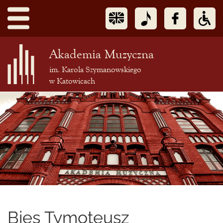
Akademia Muzyczna
im. Karola Szymanowskiego
w Katowicach
Treść
podstrony
Bies Tymoteusz